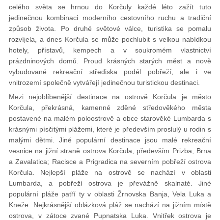
celého světa se hrnou do Korčuly každé léto zažít tuto
jedinečnou kombinaci moderního cestovního ruchu a tradiční
způsob života. Po druhé světové válce, turistika se pomalu
rozvíjela, a dnes Korčula se může pochlubit s velkou nabídkou
hotely, přístavů, kempech a v soukromém vlastnictví
prázdninových domů. Proud krásných starých měst a nově
vybudované rekreační střediska podél pobřeží, ale i ve
vnitrozemí společně vytvářejí jedinečnou turistickou destinaci.
Mezi nejoblíbenější destinace na ostrově Korčula je město
Korčula, překrásná, kamenné zděné středověkého města
postavené na malém poloostrově a obce starověké Lumbarda s
krásnými písčitými plážemi, které je především proslulý u rodin s
malými dětmi. Jiné populární destinace jsou malé rekreační
vesnice na jižní straně ostrova Korčula, především Prizba, Brna
a Zavalatica; Racisce a Prigradica na severním pobřeží ostrova
Korčula. Nejlepší pláže na ostrově se nachází v oblasti
Lumbarda, a pobřeží ostrova je převážně skalnaté. Jiné
populární pláže patří ty v oblasti Žrnovska Banja, Vela Luka a
Kneže. Nejkrásnější oblázková pláž se nachází na jižním místě
ostrova, v zátoce zvané Pupnatska Luka. Vnitřek ostrova je