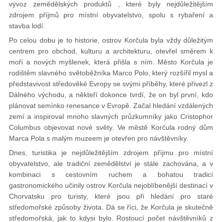
vývoz zemědělských produktů , které byly nejdůležitějším
zdrojem příjmů pro místní obyvatelstvo, spolu s rybaření a
stavba lodí.
Po celou dobu je to historie, ostrov Korčula byla vždy důležitým
centrem pro obchod, kulturu a architekturu, otevřel směrem k
moři a nových myšlenek, která přišla s ním. Město Korčula je
rodištěm slavného světoběžníka Marco Polo, který rozšířil mysl a
představivost středověké Evropy se svými příběhy, které přivezl z
Dálného východu, a někteří dokonce tvrdí, že on byl první, kdo
plánovat semínko renesance v Evropě. Začal hledání vzdálených
zemí a inspiroval mnoho slavných průzkumníky jako Cristophor
Columbus objevovat nové světy. Ve městě Korčula rodný dům
Marca Pola s malým muzeem je otevřen pro návštěvníky.
Dnes, turistika je nejdůležitějším zdrojem příjmu pro místní
obyvatelstvo, ale tradiční zemědělství je stále zachována, a v
kombinaci s cestovním ruchem a bohatou tradicí
gastronomického učinily ostrov Korčula nejoblíbenější destinací v
Chorvatsku pro turisty, které jsou při hledání pro staré
středomořské způsoby života. Dá se říci, že Korčula je skutečně
středomořská, jak to kdysi bylo. Rostoucí počet návštěvníků z