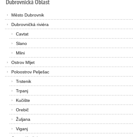
Dubrovnická
Oblast
Město Dubrovnik
Dubrovničká riviéra
Cavtat
Slano
Mlini
Ostrov Mljet
Poloostrov Pelješac
Trstenik
Trpanj
Kučište
Orebič
Žuljana
Viganj