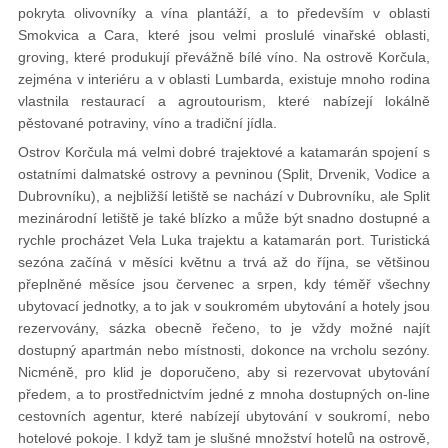
pokryta olivovníky a vína plantáží, a to především v oblasti
Smokvica a Cara, které jsou velmi proslulé vinařské oblasti,
groving, které produkují převážně bílé víno. Na ostrově Korčula,
zejména v interiéru a v oblasti Lumbarda, existuje mnoho rodina
vlastnila restaurací a agroutourism, které nabízejí lokálně
pěstované potraviny, víno a tradiční jídla.
Ostrov Korčula má velmi dobré trajektové a katamarán spojení s
ostatními dalmatské ostrovy a pevninou (Split, Drvenik, Vodice a
Dubrovníku), a nejbližší letiště se nachází v Dubrovníku, ale Split
mezinárodní letiště je také blízko a může být snadno dostupné a
rychle procházet Vela Luka trajektu a katamarán port. Turistická
sezóna začíná v měsíci květnu a trvá až do října, se většinou
přeplněné měsíce jsou červenec a srpen, kdy téměř všechny
ubytovací jednotky, a to jak v soukromém ubytování a hotely jsou
rezervovány, sázka obecně řečeno, to je vždy možné najít
dostupný apartmán nebo místnosti, dokonce na vrcholu sezóny.
Nicméně, pro klid je doporučeno, aby si rezervovat ubytování
předem, a to prostřednictvím jedné z mnoha dostupných on-line
cestovních agentur, které nabízejí ubytování v soukromí, nebo
hotelové pokoje. I když tam je slušné množství hotelů na ostrově,