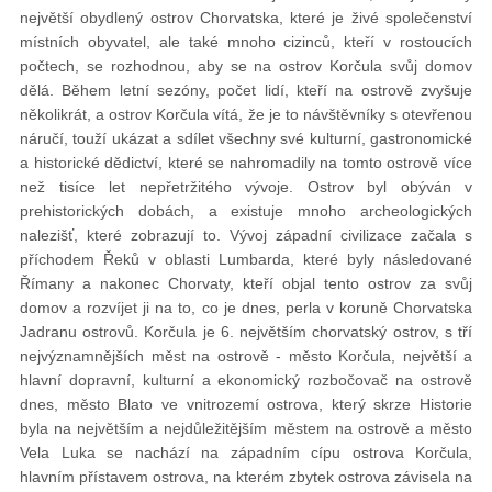
největší obydlený ostrov Chorvatska, které je živé společenství
místních obyvatel, ale také mnoho cizinců, kteří v rostoucích
počtech, se rozhodnou, aby se na ostrov Korčula svůj domov
dělá. Během letní sezóny, počet lidí, kteří na ostrově zvyšuje
několikrát, a ostrov Korčula vítá, že je to návštěvníky s otevřenou
náručí, touží ukázat a sdílet všechny své kulturní, gastronomické
a historické dědictví, které se nahromadily na tomto ostrově více
než tisíce let nepřetržitého vývoje. Ostrov byl obýván v
prehistorických dobách, a existuje mnoho archeologických
nalezišť, které zobrazují to. Vývoj západní civilizace začala s
příchodem Řeků v oblasti Lumbarda, které byly následované
Římany a nakonec Chorvaty, kteří objal tento ostrov za svůj
domov a rozvíjet ji na to, co je dnes, perla v koruně Chorvatska
Jadranu ostrovů. Korčula je 6. největším chorvatský ostrov, s tří
nejvýznamnějších měst na ostrově - město Korčula, největší a
hlavní dopravní, kulturní a ekonomický rozbočovač na ostrově
dnes, město Blato ve vnitrozemí ostrova, který skrze Historie
byla na největším a nejdůležitějším městem na ostrově a město
Vela Luka se nachází na západním cípu ostrova Korčula,
hlavním přístavem ostrova, na kterém zbytek ostrova závisela na