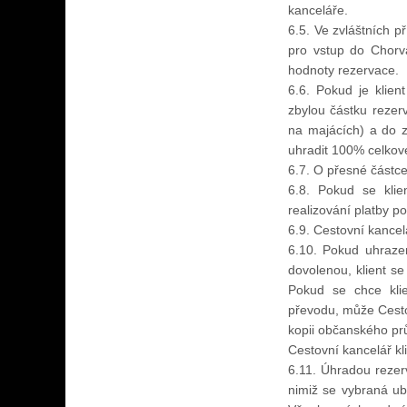
kanceláře.
6.5. Ve zvláštních p
pro vstup do Chorva
hodnoty rezervace.
6.6. Pokud je klien
zbylou částku rezer
na majácích) a do z
uhradit 100% celkov
6.7. O přesné částce
6.8. Pokud se kli
realizování platby po
6.9. Cestovní kancel
6.10. Pokud uhraze
dovolenou, klient s
Pokud se chce kli
převodu, může Cesto
kopii občanského p
Cestovní kancelář kl
6.11. Úhradou rezerv
nimiž se vybraná ub