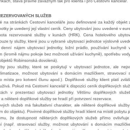
ách, stává právně závazným tak pro klienta i pro Cestovní kancelář.
 REZERVOVANÝCH SLUŽEB
é na stránkách Cestovní kanceláře jsou definované za každý objekt z
otky je uvedený její vlastní ceník. Ceny ubytování jsou uvedené v eure
nota rezervované služby v kunách (HRK). Cena hotelového ubyto
ouze ty služby, které jsou u vybrané ubytovací jednotce výslovně uved
: denní nájem ubytovací jednotky, ložní prádlo, používání kuchyně
(kromě nájmu pokoje bez možnosti užívání kuchyně), spotřebu vody, 
objektů Robinsonská dovolená).
žby jsou služby, které se poskytují v ubytovací jednotce, ale nej
 klimatizace, možnost ubytování s domácím mazlíčkem, stravovací sl
 místa pro kotvení člunu apod.). Doplňkové služby klient platí zvlášť
užívá. Pokud má Cestovní kancelář k dispozici ceník doplňkových služ
nkách v prezentaci ubytovací jednotky. Většinu doplňkových služeb
, a některé doplňkové služby se hradí při potvrzení rezervace.
ových služeb má fakultativní charakter, ale některé doplňkové služ
em do objektu). Povinné doplňkové služby hradí klient na místě pobytu p
mu, že dostupnost některých doplňkových služeb přímo ovlivňuj
í (např. stravovací služby, možnost ubytování s domácím mazlíčk