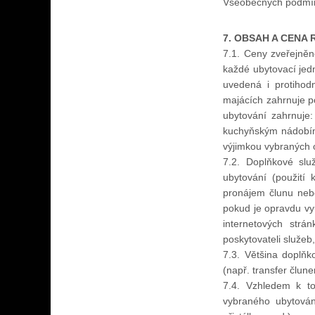
Všeobecných podmínk
7. OBSAH A CENA
7.1. Ceny zveřejněn
každé ubytovací jedn
uvedená i protihod
majácích zahrnuje p
ubytování zahrnuje
kuchyňským nádobím 
výjimkou vybraných 
7.2. Doplňkové slu
ubytování (použití
pronájem člunu nebo
pokud je opravdu vy
internetových strá
poskytovateli služeb
7.3. Většina doplňk
(např. transfer člun
7.4. Vzhledem k to
vybraného ubytován