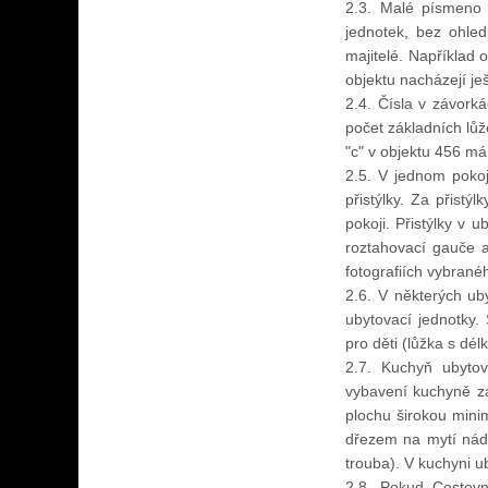
2.3. Malé písmeno 
jednotek, bez ohled
majitelé. Například
objektu nacházejí j
2.4. Čísla v závorká
počet základních lůž
"c" v objektu 456 má 
2.5. V jednom pokoj
přistýlky. Za přistý
pokoji. Přistýlky v 
roztahovací gauče a
fotografiích vybrané
2.6. V některých ub
ubytovací jednotky.
pro děti (lůžka s dé
2.7. Kuchyň ubyto
vybavení kuchyně za
plochu širokou min
dřezem na mytí nádo
trouba). V kuchyni u
2.8. Pokud Cestovní