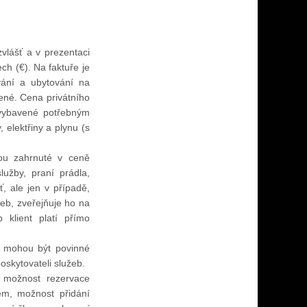
vlášť a v prezentaci
ch (€). Na faktuře je
vání a ubytování na
ené. Cena privátního
 vybavené potřebným
elektřiny a plynu (s
sou zahrnuté v ceně
užby, praní prádla,
, ale jen v případě,
eb, zveřejňuje ho na
 klient platí přímo
by mohou být povinné
oskytovateli služeb.
e možnost rezervace
em, možnost přidání