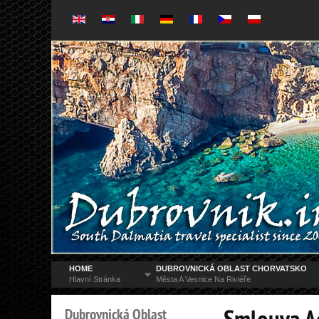
HOME
DUBROVNICKÁ OBLAST CHORVATSKO
Hlavní Stránka
Města A Vesnice Na Riviéře
Dubrovnická
Oblast