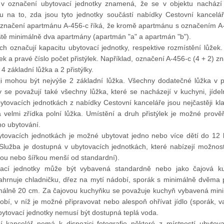
v označení ubytovací jednotky znamená, že se v objektu nachází 
u na to, zda jsou tyto jednotky součástí nabídky Cestovní kancelá
 označení apartmánu A-456-c říká, že kromě apartmánu s označením A
eště minimálně dva apartmány (apartmán "a" a apartmán "b").
ch označují kapacitu ubytovací jednotky, respektive rozmístění lůžek
ek a pravé číslo počet přistýlek. Například, označení A-456-c (4 + 2)
4 základní lůžka a 2 přistýlky.
i mohou být nejvýše 2 základní lůžka. Všechny dodatečné lůžka v p
lky se považují také všechny lůžka, které se nacházejí v kuchyni, jí
ubytovacích jednotkách z nabídky Cestovní kanceláře jsou nejčastěji kl
 velmi zřídka polní lůžka. Umístění a druh přistýlek je možné prově
ho ubytování.
ytovacích jednotkách je možné ubytovat jedno nebo více dětí do 12 l
 Služba je dostupná v ubytovacích jednotkách, které nabízejí možnos
lkou nebo šířkou menší od standardní).
vací jednotky může být vybavená standardně nebo jako čajová ku
hrnuje chladničku, dřez na mytí nádobí, sporák s minimálně dvěma 
imálně 20 cm. Za čajovou kuchyňku se považuje kuchyň vybavená mini
bí, v níž je možné připravovat nebo alespoň ohřívat jídlo (sporák, v
bytovací jednotky nemusí být dostupná teplá voda.
 kancelář nemá k dispozici fotografie některé z místností ubytova