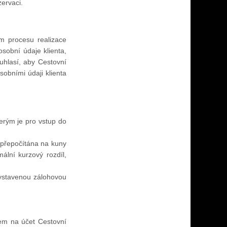
zervaci.
em procesu realizace
osobní údaje klienta,
ouhlasí, aby Cestovní
sobními údaji klienta
terým je pro vstup do
e přepočítána na kuny
lní kurzový rozdíl,
 vystavenou zálohovou
em na účet Cestovní