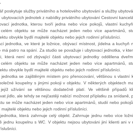
Y
ář poskytuje služby privátního a hotelového ubytování a služby ubytov
 ubytovacích jednotek z nabídky privátního ubytování Cestovní kancelá
ovací jednotka, kterou tvoří jedna nebo více pokojů, vlastní kuchy
celém objektu se může nacházet jeden nebo více apartmánů, stu
ktu obvykle bydlí majitelé objektu nebo jejich rodinní příslušníci.
cí jednotka, ve které je ložnice, obývací místnost, jídelna a kuchyň 
 má patro na spání. Za studio se považuje i ubytovací jednotka, v kte
ti, která není od zbývající části ubytovací jednotky oddělena dveřm
celém objektu se může nacházet jeden nebo více apartmánů, stu
ktu obvykle bydlí majitelé objektu nebo jejich rodinní příslušníci.
í jednotka se zajištěným místem pro přenocování, většinou s vlastní
polečné koupelny s jinými pokoji v objektu. V některých objektech maj
jejíž užívání se většinou dodatečně platí. Ve většině případů 
at jídlo, ale tehdy se nejčastěji nabízí možnost příplatku za snídaně,
ktu se může nacházet jeden nebo více apartmánů, studií nebo pokojů
 majitelé objektu nebo jejich rodinní příslušníci.
jednotka, která zahrnuje celý objekt. Zahrnuje jednu nebo více ložni
 jednu koupelnu s WC. V objektu nejsou ubytováni jiní klienti ani v 
íslušníci.