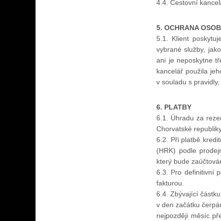
4.4. Cestovní kancel
5. OCHRANA OSOB
5.1. Klient poskytu
vybrané služby, jako
ani je neposkytne tř
kancelář použila jeh
v souladu s pravidly
6. PLATBY
6.1. Úhradu za rezer
Chorvatské republiky
6.2. Při platbě kred
(HRK) podle prodej
který bude zaúčtován
6.3. Pro definitivní
fakturou.
6.4. Zbývající částk
v den začátku čerpán
nejpozději měsíc p