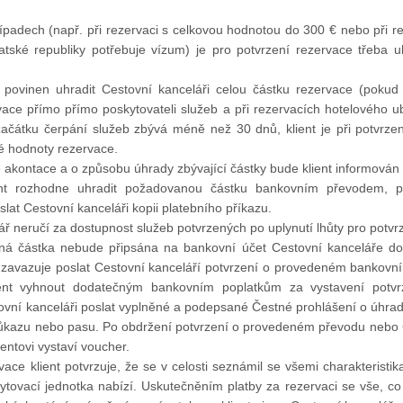
řípadech (např. při rezervaci s celkovou hodnotou do 300 € nebo při rez
tské republiky potřebuje vízum) je pro potvrzení rezervace třeba 
t povinen uhradit Cestovní kanceláři celou částku rezervace (poku
vace přímo přímo poskytovateli služeb a při rezervacích hotelového u
ačátku čerpání služeb zbývá méně než 30 dnů, klient je při potvrze
é hodnoty rezervace.
 akontace a o způsobu úhrady zbývající částky bude klient informován 
ent rozhodne uhradit požadovanou částku bankovním převodem, p
slat Cestovní kanceláři kopii platebního příkazu.
ář neručí za dostupnost služeb potvrzených po uplynutí lhůty pro potvr
ná částka nebude připsána na bankovní účet Cestovní kanceláře do
e zavazuje poslat Cestovní kanceláří potvrzení o provedeném bankov
ent vyhnout dodatečným bankovním poplatkům za vystavení potv
vní kanceláři poslat vyplněné a podepsané Čestné prohlášení o úhradě
růkazu nebo pasu. Po obdržení potvrzení o provedeném převodu nebo 
ientovi vystaví voucher.
ace klient potvrzuje, že se v celosti seznámil se všemi charakterist
ytovací jednotka nabízí. Uskutečněním platby za rezervaci se vše, co