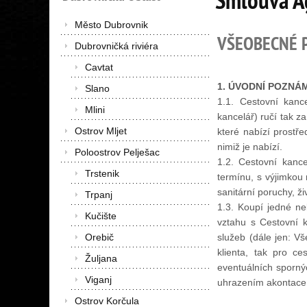
Smlouva Ag
Město Dubrovnik
VŠEOBECNÉ 
Dubrovničká riviéra
Cavtat
1. ÚVODNÍ POZNÁ
Slano
1.1. Cestovní kanc
Mlini
kancelář) ručí tak z
Ostrov Mljet
které nabízí prostř
nimiž je nabízí.
Poloostrov Pelješac
1.2. Cestovní kance
Trstenik
termínu, s výjimkou 
sanitární poruchy, ži
Trpanj
1.3. Koupí jedné ne
Kučište
vztahu s Cestovní 
Orebič
služeb (dále jen: V
klienta, tak pro c
Žuljana
eventuálních spornýc
Viganj
uhrazením akontace
Ostrov Korčula