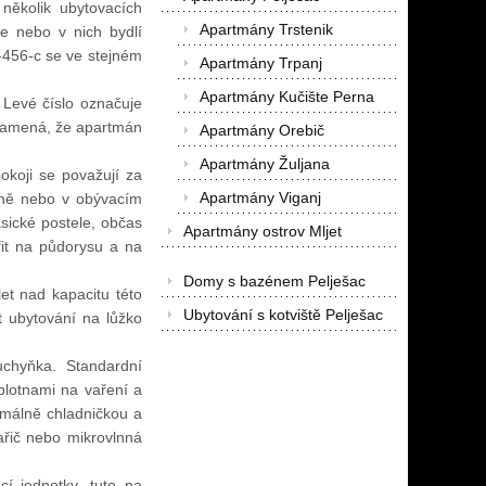
několik ubytovacích
Apartmány Trstenik
ře nebo v nich bydlí
-456-c se ve stejném
Apartmány Trpanj
Apartmány Kučište Perna
. Levé číslo označuje
 znamená, že apartmán
Apartmány Orebič
Apartmány Žuljana
okoji se považují za
Apartmány Viganj
delně nebo v obývacím
asické postele, občas
Apartmány ostrov Mljet
řit na půdorysu a na
Domy s bazénem Pelješac
et nad kapacitu této
Ubytování s kotviště Pelješac
t ubytování na lůžko
chyňka. Standardní
plotnami na vaření a
málně chladničkou a
ařič nebo mikrovlnná
cí jednotky, tuto na