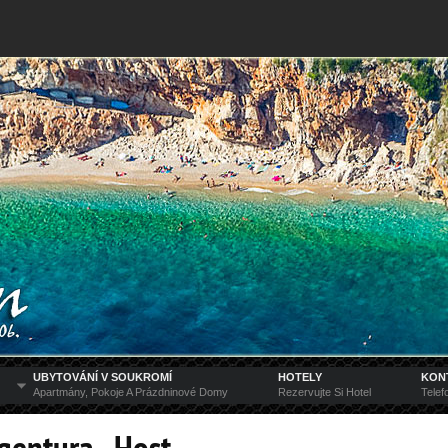
UBYTOVÁNÍ V SOUKROMÍ
HOTELY
KON
Apartmány, Pokoje A Prázdninové Domy
Rezervujte Si Hotel
Telef