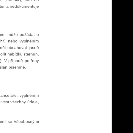
kter a nedokumentuje
kům, může požádat o
.hr
) nebo vyplněním
měl obsahovat jasně
ořit nabídku (termín,
). V případě potřeby
aslán písemně.
kanceláře, vyplněním
 uvést všechny údaje,
námil se Všeobecnými