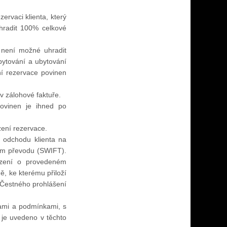
ervaci klienta, který
uhradit 100% celkové
d není možné uhradit
bytování a ubytování
ní rezervace povinen
v zálohové faktuře.
ovinen je ihned po
zení rezervace.
 odchodu klienta na
ním převodu (SWIFT).
rzení o provedeném
, ke kterému přiloží
Čestného prohlášení
ikami a podmínkami, s
 je uvedeno v těchto