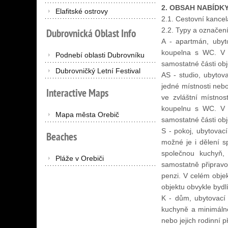
2. OBSAH NABÍDK
Elafitské ostrovy
2.1. Cestovní kancel
2.2. Typy a označení
Dubrovnická
Oblast
Info
A - apartmán, ubyt
koupelna s WC. V 
Podnebí oblasti Dubrovníku
samostatné části obje
Dubrovničký Letní Festival
AS - studio, ubytova
jedné místnosti nebo
Interactive
Maps
ve zvláštní místnos
koupelnu s WC. V 
Mapa města Orebič
samostatné části obje
S - pokoj, ubytovac
Beaches
možné je i dělení s
společnou kuchyň, 
Pláže v Orebiči
samostatně připravov
penzi. V celém obje
objektu obvykle bydlí
K - dům, ubytovací 
kuchyně a minimálně
nebo jejich rodinní př