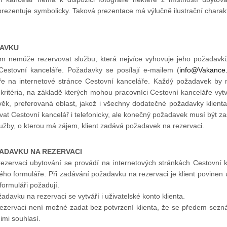
 prezentuje symbolicky. Taková prezentace má výlučně ilustrační chara
DAVKU
sám nemůže rezervovat službu, která nejvíce vyhovuje jeho požadav
estovní kanceláře. Požadavky se posílají e-mailem (
info@Vakance
áře na internetové stránce Cestovní kanceláře. Každý požadavek by 
kritéria, na základě kterých mohou pracovníci Cestovní kanceláře vytv
 věk, preferovaná oblast, jakož i všechny dodatečné požadavky klienta
vat Cestovní kancelář i telefonicky, ale konečný požadavek musí být z
lužby, o kterou má zájem, klient zadává požadavek na rezervaci.
ŽADAVKU NA REZERVACI
ezervaci ubytování se provádí na internetových stránkách Cestovní 
ého formuláře. Při zadávání požadavku na rezervaci je klient povinen
formuláři požadují.
adavku na rezervaci se vytváří i uživatelské konto klienta.
ezervaci není možné zadat bez potvrzení klienta, že se předem sez
imi souhlasí.