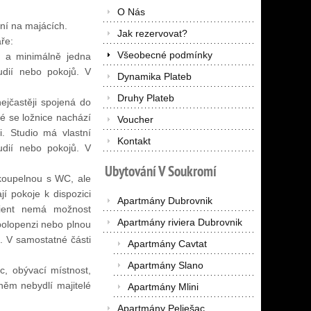
O Nás
ání na majácích.
Jak rezervovat?
ře:
Všeobecné podmínky
ň a minimálně jedna
dií nebo pokojů. V
Dynamika Plateb
Druhy Plateb
nejčastěji spojená do
ré se ložnice nachází
Voucher
i. Studio má vlastní
Kontakt
dií nebo pokojů. V
Ubytování
V
Soukromí
 koupelnou s WC, ale
í pokoje k dispozici
Apartmány Dubrovnik
klient nemá možnost
Apartmány riviera Dubrovnik
 polopenzi nebo plnou
. V samostatné části
Apartmány Cavtat
Apartmány Slano
c, obývací místnost,
něm nebydlí majitelé
Apartmány Mlini
Apartmány Pelješac