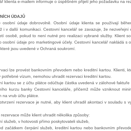
ář klienta e-mailem informuje o úspěšném přijetí jeho požadavku na re
NÍCH ÚDAJŮ
je osobní údaje dobrovolně. Osobní údaje klienta se používají běh
ž i v další komunikaci. Cestovní kancelář se zavazuje, že nezveřejní 
etí osobě, pokud to není nutné pro realizaci vybrané služby. Klient s
o osobní údaje pro marketingové účely. Cestovní kancelář nakládá s o
, které jsou uvedené v Ochraná soukromí.
vaci lze provést bankovním převodem nebo kreditní kartou. Klienti, k
 potřebné vízum, nemohou uhradit rezervaci kreditní kartou.
itní kartou se z účtu plátce odúčtuje částka uvedená v zálohové faktuř
ního kurzu banky Cestovní kanceláře, přičemž může vzniknout minimá
 na vrub účtu plátce.
 potvrzení rezervace je nutné, aby klient uhradil akontaci v souladu s
u rezervace může klient uhradit několika způsoby:
í služeb, v hotovosti přímo poskytovateli služeb,
řed začátkem čerpání služeb, kreditní kartou nebo bankovním převod