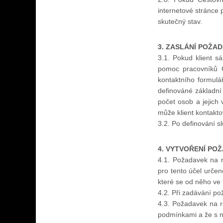
internetové stránce
skutečný stav.
3. ZASLÁNÍ POŽA
3.1. Pokud klient 
pomoc pracovníků C
kontaktního formul
definováné základní 
počet osob a jejich
může klient kontakto
3.2. Po definování s
4. VYTVOŘENÍ PO
4.1. Požadavek na r
pro tento účel určen
které se od něho ve 
4.2. Při zadávání pož
4.3. Požadavek na r
podmínkami a že s n