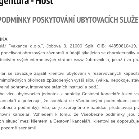
entura - Host
PODMÍNKY POSKYTOVÁNÍ UBYTOVACÍCH SLUŽ
MKA
elář "Vakance d.o.o.", Jobova 3, 21000 Split, OIB: 44850810419, 
a pravdivost obrazových záznamů a údajů týkajících se charakteristiky 
ednictvím svých internetových stránek www.Dubrovnik.in, jakož i za pr
lář se zavazuje zajistit klientovi ubytovaní v rezervovaných kapac
mimořádných okolností způsobených vyšší silou (válka, nepokoje, stávk
velné pohromy, intervence státních institucí a pod.).
bo více ubytovacích jednotek z nabídky Cestovní kanceláře klient v
kanceláří a potvrzuje, že souhlasí se Všeobecnými podmínkami posk
šeobecné podmínky). Vše, co je zveřejněno v nabídce, představuje pr
estovní kancelář. Vzhledem k tomu, že Všeobecné podmínky jsou 
h situací mezi klientem a Cestovní kanceláří, klientovi se doporučuj
 pozorně seznámil.