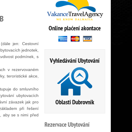
EB
Online plaćení akontace
(dále jen: Cestovní
ubytovacích jednotek,
avdivost podmínek, s
Vyhledávání Ubytování
itách v rezervovaném
y, teroristické akce,
stupuje do smluvního
ytování ubytovacích
Oblasti Dubrovník
ávní závazek jak pro
základem při řešení
e, aby se s nimi před
Rezervace
Ubytování