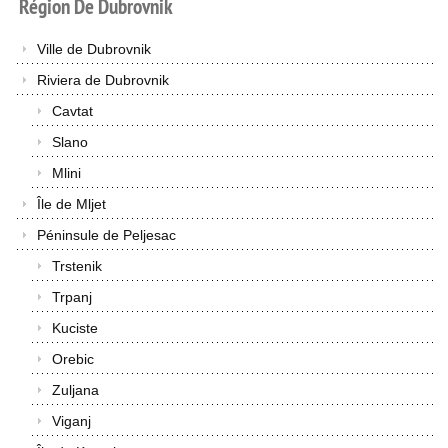
Région
De
Dubrovnik
Ville de Dubrovnik
Riviera de Dubrovnik
Cavtat
Slano
Mlini
Île de Mljet
Péninsule de Peljesac
Trstenik
Trpanj
Kuciste
Orebic
Zuljana
Viganj