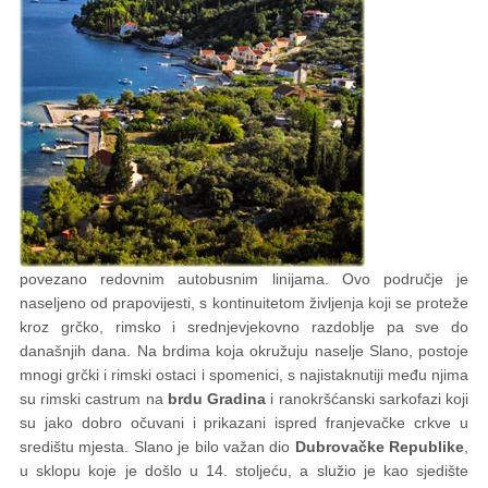
povezano redovnim autobusnim linijama. Ovo područje je
naseljeno od prapovijesti, s kontinuitetom življenja koji se proteže
kroz grčko, rimsko i srednjevjekovno razdoblje pa sve do
današnjih dana. Na brdima koja okružuju naselje Slano, postoje
mnogi grčki i rimski ostaci i spomenici, s najistaknutiji među njima
su rimski castrum na
brdu Gradina
i ranokršćanski sarkofazi koji
su jako dobro očuvani i prikazani ispred franjevačke crkve u
središtu mjesta. Slano je bilo važan dio
Dubrovačke Republike
,
u sklopu koje je došlo u 14. stoljeću, a služio je kao sjedište