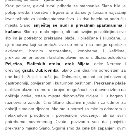
Kroz povijest, glavni izvori prihoda za stanovnike Slana bila je
poljoprivreda, ribarstvo i trgovina, a danas je turizam najvažniji
izvor prihoda za lokalno stanovništvo. Uz dva hotela na području
mjesta Slano,
smještaj se nudi u privatnim apartmanima i
kućama
. Slano je malo mjesto, ali nudi svojim posjetiteljima sve
što im je potrebno: prekrasne plaže, i piješčane i šljunčane, u
sjeni borova koji se protežu sve do mora, i sa mnogo sportskih
aktivnosti, brojnim restoranima, konobama i kafićima,
prekrasnom prirodom i kristalno plavim morem. Blizina poluotoka
Pelješca
,
Elafitskih otoka
,
otok Mljeta
, delte Neretve i
drevnog
grada Dubrovnika
, Slano čini idealnim odredištem za
one koji bi željeli istražiti jug Dalmacije, poznat po jedinstvenoj
gastronomiji, povijesnom i kulturnom baštinom.
Prekrasne plaže
s plitkim ulazima u more i brojne mogućnosti za dnevne izlete na
obližnje otoke, ostala mjesta dubrovačke rivijere ili u bogato i
raznovrsno zaleđe, čine Slano idealnim mjestom za odmor za
obitelji s malom djecom. Ako ste u potrazi za mirnim odmorom u
netaknutom prirodnom i povijesnom okruženju, ali sa svim
potrebama suvremenog života, pozivamo vas da posjetite
prekrasno mjesto Slano. Sigurni smo da ćete biti zapanjeni ovim