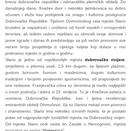
kneza dubrovačke republike i odmaralište plemićkih obitelji. Do
današnjeg dana, Knežev dvor i nekoliko ljetnikovaca su dobro
očuvani i služe kao podsjetnik na snagu i kulturna postignuća
Dubrovačke Republike. Tijekom Domovinskog rata mjesto Slano
brutalno je napadnuto i uništeno od hordi srpskih i crnogorskih
terorista, ali teškim radom mještani su obnovili svoje domove i
javne zgrade i danas ih predstavljaju sa još većim ponosom sve
većem broju posjetitelja iz cijeloga svijeta koji dolaze u ovo
prekrasno mjesto iz godine u godinu.
Slano je jedno od najslikovitijih mjesta
dubrovačke rivijere
,
smješteno u pitomoj uvali, 1,5 km dugom, sa lijepom plažom,
gustom borovom šumom i maslinicima, dugom kulturnom
tradicijom i brojnim povijesnim spomenicima, od prapovijesti do
one nedavne. Franjevačka crkva sv Jeronima je među najljepših
u ovom području i datira iz 15. stoljeća. Tu je i Kneževa palača iz
vremena Dubrovačke Republike, kao i ljetna rezidencija
eminentnih obitelji Ohmučević, čiji su članovi nekad vrsni pomorci
i znanstvenici. Slano ima nekoliko izvrsnih hotela, te je postalo
jedan od najpopularnijih turističkih mjesta na Dubrovačkoj rivijeri.
Od mjesta Slano vodi cesta do Zavale u Hercegovini, mjesta
poznatog po pećini "
Vjetrenica
".