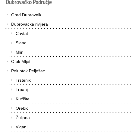
Dubrovačko
Područje
Grad Dubrovnik
Dubrovačka rivijera
Cavtat
Slano
Mlini
Otok Mljet
Poluotok Pelješac
Trstenik
Trpanj
Kućište
Orebić
Žuljana
Viganj