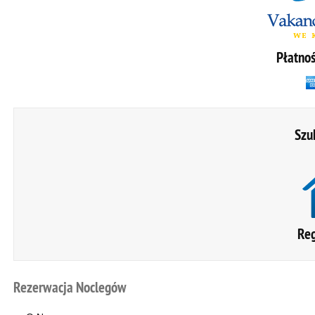
Płatnoś
Szu
Reg
Rezerwacja
Noclegów