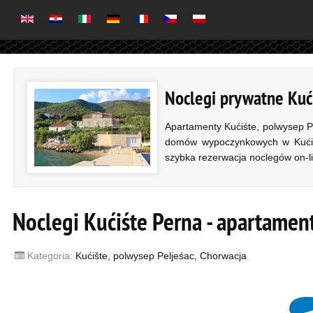
Noclegi prywatne Kuć
Apartamenty Kućiśte, polwysep P
domów wypoczynkowych w Kućiśt
szybka rezerwacja noclegów on-l
Noclegi Kućiśte Perna - apartamen
Kategoria:
Kućište, polwysep Peljeśac, Chorwacja