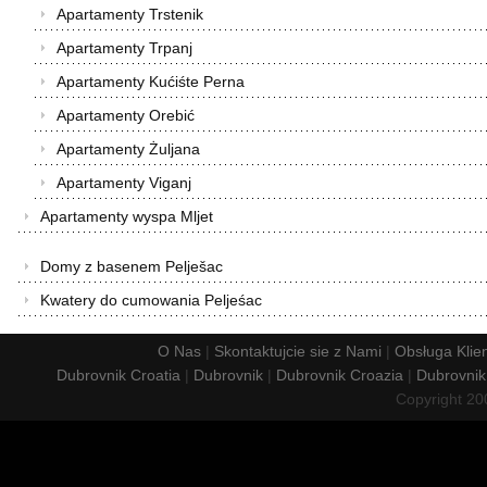
Apartamenty Trstenik
Apartamenty Trpanj
Apartamenty Kućiśte Perna
Apartamenty Orebić
Apartamenty Żuljana
Apartamenty Viganj
Apartamenty wyspa Mljet
Domy z basenem Pelješac
Kwatery do cumowania Peljeśac
O Nas
|
Skontaktujcie sie z Nami
|
Obsługa Klie
Dubrovnik Croatia
|
Dubrovnik
|
Dubrovnik Croazia
|
Dubrovnik
Copyright 2