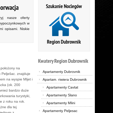
Szukanie Noclegów
horwacja
zyj nasze oferty
wypoczynkowych w
mi opisami. Niskie
Region Dubrownik
Kwatery
Region
Dubrownik
, położony na
Apartamenty Dubrovnik
Pelješac. znajduje
em na wyspie Mljet i
Apartam. riwiera Dubrownik
acka (ok. 200
Apartamenty Cavtat
ównież bardzo duże
Apartamenty Slano
rkowania turystyki,
ie z roku na rok.
Apartamenty Mlini
żne dla tej
Apartamenty Peljesac
 jednym z