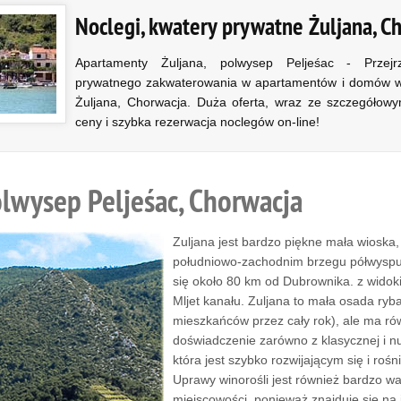
Noclegi, kwatery prywatne Żuljana, C
Apartamenty Żuljana, polwysep Peljeśac - Przejr
prywatnego zakwaterowania w apartamentów i domów 
Żuljana, Chorwacja. Duża oferta, wraz ze szczegółowy
ceny i szybka rezerwacja noclegów on-line!
olwysep Peljeśac, Chorwacja
Zuljana jest bardzo piękne mała wioska
południowo-zachodnim brzegu półwyspu 
się około 80 km od Dubrownika. z widoki
Mljet kanału. Zuljana to mała osada ryb
mieszkańców przez cały rok), ale ma r
doświadczenie zarówno z klasycznej i nu
która jest szybko rozwijającym się i rośn
Uprawy winorośli jest również bardzo wa
miejscowości, ponieważ znajduje się na