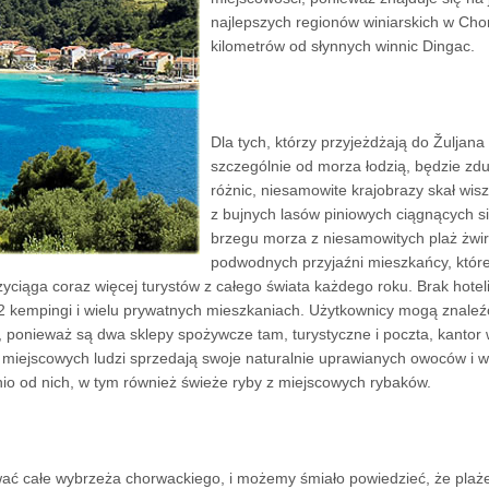
najlepszych regionów winiarskich w Chorw
kilometrów od słynnych winnic Dingac.
Dla tych, którzy przyjeżdżają do Žuljana 
szczególnie od morza łodzią, będzie zd
różnic, niesamowite krajobrazy skał wis
z bujnych lasów piniowych ciągnących s
brzegu morza z niesamowitych plaż żwir
podwodnych przyjaźni mieszkańcy, któr
zyciąga coraz więcej turystów z całego świata każdego roku. Brak hoteli
2 kempingi i wielu prywatnych mieszkaniach. Użytkownicy mogą znaleź
, ponieważ są dwa sklepy spożywcze tam, turystyczne i poczta, kantor
u miejscowych ludzi sprzedają swoje naturalnie uprawianych owoców i 
io od nich, w tym również świeże ryby z miejscowych rybaków.
ać całe wybrzeża chorwackiego, i możemy śmiało powiedzieć, że plaż