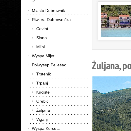
Miasto Dubrownik
Riwiera Dubrownićka
Cavtat
Slano
Mlini
Wyspa Mljet
Żuljana, p
Polwysep Peljeśac
Trstenik
Trpanj
Kućiśte
Orebić
Żuljana
Viganj
Wyspa Korćula