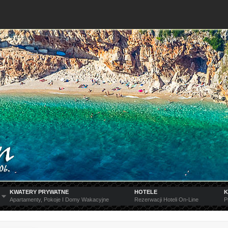
KWATERY PRYWATNE
HOTELE
K
Apartamenty, Pokoje I Domy Wakacyjne
Rezerwacji Hoteli On-Line
P