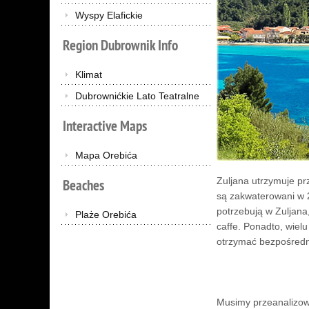
Wyspy Elafickie
Region
Dubrownik
Info
Klimat
Dubrownićkie Lato Teatralne
Interactive
Maps
Mapa Orebića
Zuljana utrzymuje pr
Beaches
są zakwaterowani w 
potrzebują w Zuljana
Plaże Orebića
caffe. Ponadto, wiel
otrzymać bezpośredn
Musimy przeanalizow