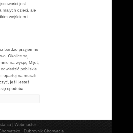
jscowości jest
a małych dzieci, ale
ytkim wejściem i
nież bardzo przyjemne
ctwo. Okolice są
nnie na wyspę Mljet,
odwiedzić pobliskie
i opartej na muszli
yć, jeśli jesteś
i się spodoba.
stania
|
Webmaster
Chorvatsko
|
Dubrovnik Chorwacja