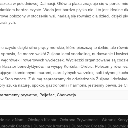
łaszcza w południowej Dalmacji. Główna plaża znajduje się w porcie mie
piaskiem bardzo czyste. Woda jest bardzo płytka nie, i to jest idealne dl
owe położony w otoczeniu wsi, nadają się również dla dzieci, dzięki pł
ralnych.
nie czyste dzięki silne prądy morskie, które pieszczą te dzikie, ale rów
o sprawia, że ​​morze wokół Zuljana ideał snorkeling, nurkowanie i łowie
, wędrówek i rowerowych wycieczek. Wycieczki organizowane są codzie
i klasztor benedyktynów, na wyspę Korčula i Orebic. Polecamy również 
ującymi kamiennymi murami, starożytnych warzelnię soli i słynnej kuchn
 w Ston zatoce. Z dumą zapraszamy do odwiedzenia Žuljana i doświadcz
óry szuka naturę, spokój, gastronomii i harmonii, jesteśmy pewni, że C
apartamenty prywatne, Peljeśac, Chorwacja
cie sie z Nami
|
Obsługa Klienta
|
Ochrona Prywatnosci
|
Warunki Korzy
ubrovnik Croazia
|
Dubrovnik Kroatien
|
Dubrovnik Croatie
|
Dubrovnik 