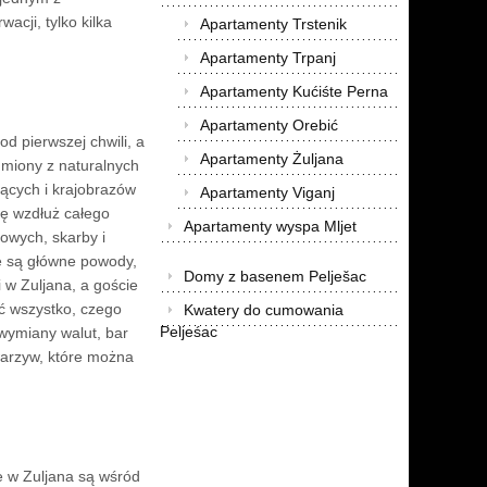
acji, tylko kilka
Apartamenty Trstenik
Apartamenty Trpanj
Apartamenty Kućiśte Perna
Apartamenty Orebić
od pierwszej chwili, a
Apartamenty Żuljana
umiony z naturalnych
zących i krajobrazów
Apartamenty Viganj
ię wzdłuż całego
Apartamenty wyspa Mljet
owych, skarby i
e są główne powody,
Domy z basenem Pelješac
 w Zuljana, a goście
ć wszystko, czego
Kwatery do cumowania
Peljeśac
 wymiany walut, bar
warzyw, które można
e w Zuljana są wśród