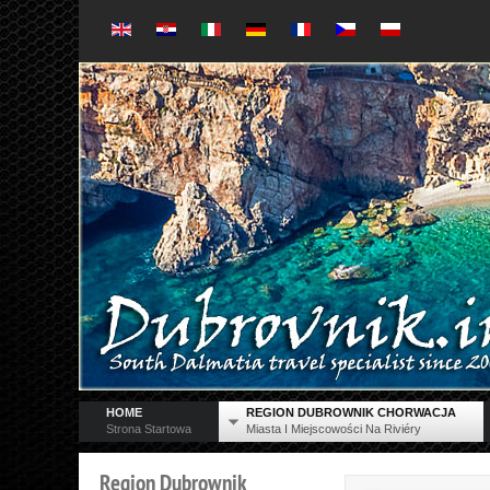
HOME
REGION DUBROWNIK CHORWACJA
Strona Startowa
Miasta I Miejscowości Na Riviéry
Region
Dubrownik