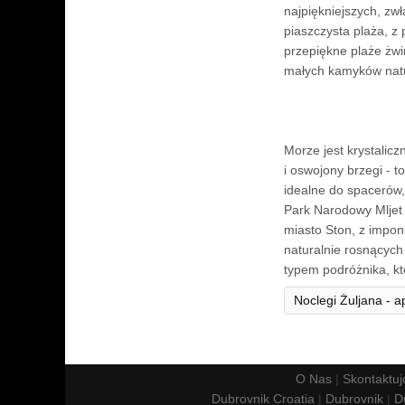
najpiękniejszych, zw
piaszczysta plaża, z 
przepiękne plaże żwir
małych kamyków natu
Morze jest krystalicz
i oswojony brzegi - t
idealne do spacerów
Park Narodowy Mljet 
miasto Ston, z impon
naturalnie rosnących
typem podróżnika, kt
Noclegi Żuljana - 
O Nas
|
Skontaktuj
Dubrovnik Croatia
|
Dubrovnik
|
D