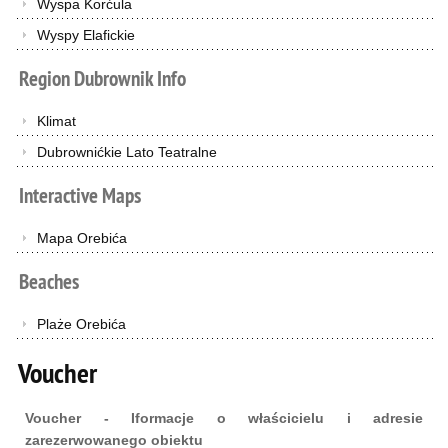
Wyspa Korćula
Wyspy Elafickie
Region
Dubrownik
Info
Klimat
Dubrownićkie Lato Teatralne
Interactive
Maps
Mapa Orebića
Beaches
Plaże Orebića
Voucher
Voucher - Iformacje o właścicielu i adresie
zarezerwowanego obiektu