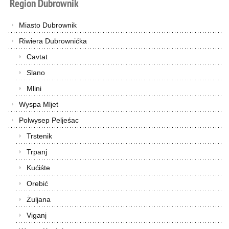
Region
Dubrownik
Miasto Dubrownik
Riwiera Dubrownićka
Cavtat
Slano
Mlini
Wyspa Mljet
Polwysep Peljeśac
Trstenik
Trpanj
Kućiśte
Orebić
Żuljana
Viganj