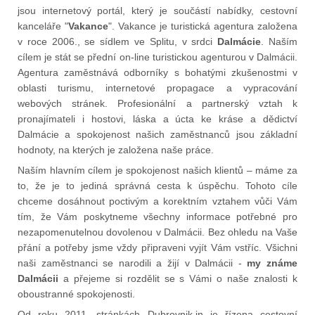
jsou internetový portál, který je součástí nabídky, cestovní
kanceláře "
Vakance
". Vakance je turistická agentura založena
v roce 2006., se sídlem ve Splitu, v srdci
Dalmácie
. Naším
cílem je stát se přední on-line turistickou agenturou v Dalmácii.
Agentura zaměstnává odborníky s bohatými zkušenostmi v
oblasti turismu, internetové propagace a vypracování
webových stránek. Profesionální a partnerský vztah k
pronajímateli i hostovi, láska a úcta ke kráse a dědictví
Dalmácie a spokojenost našich zaměstnanců jsou základní
hodnoty, na kterých je založena naše práce.
Naším hlavním cílem je spokojenost našich klientů – máme za
to, že je to jediná správná cesta k úspěchu. Tohoto cíle
chceme dosáhnout poctivým a korektním vztahem vůči Vám
tím, že Vám poskytneme všechny informace potřebné pro
nezapomenutelnou dovolenou v Dalmácii. Bez ohledu na Vaše
přání a potřeby jsme vždy připraveni vyjít Vám vstříc. Všichni
naši zaměstnanci se narodili a žijí v Dalmácii -
my známe
Dalmácii
a přejeme si rozdělit se s Vámi o naše znalosti k
oboustranné spokojenosti.
Od roku 2011. stránkách Dubrovnik.in je řízena cestovní