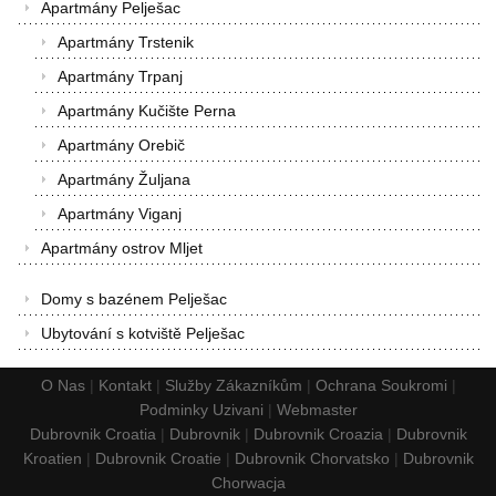
Apartmány Pelješac
Apartmány Trstenik
Apartmány Trpanj
Apartmány Kučište Perna
Apartmány Orebič
Apartmány Žuljana
Apartmány Viganj
Apartmány ostrov Mljet
Domy s bazénem Pelješac
Ubytování s kotviště Pelješac
O Nas
|
Kontakt
|
Služby Zákazníkům
|
Ochrana Soukromi
|
Podminky Uzivani
|
Webmaster
Dubrovnik Croatia
|
Dubrovnik
|
Dubrovnik Croazia
|
Dubrovnik
Kroatien
|
Dubrovnik Croatie
|
Dubrovnik Chorvatsko
|
Dubrovnik
Chorwacja