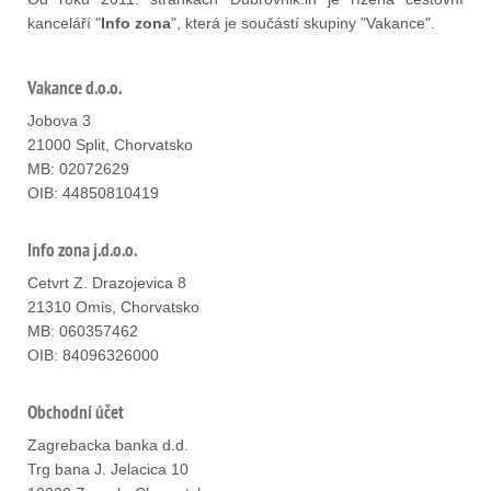
kanceláří "
Info zona
", která je součástí skupiny "Vakance".
Vakance d.o.o.
Jobova 3
21000 Split, Chorvatsko
MB: 02072629
OIB: 44850810419
Info zona j.d.o.o.
Cetvrt Z. Drazojevica 8
21310 Omis, Chorvatsko
MB: 060357462
OIB: 84096326000
Obchodní účet
Zagrebacka banka d.d.
Trg bana J. Jelacica 10