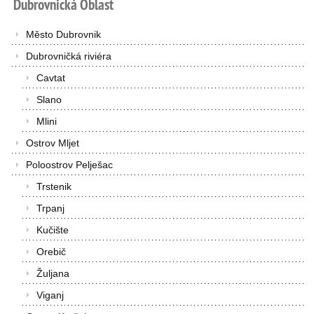
Dubrovnická
Oblast
Město Dubrovnik
Dubrovničká riviéra
Cavtat
Slano
Mlini
Ostrov Mljet
Poloostrov Pelješac
Trstenik
Trpanj
Kučište
Orebič
Žuljana
Viganj