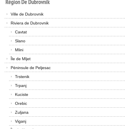
Région
De
Dubrovnik
Ville de Dubrovnik
Riviera de Dubrovnik
Cavtat
Slano
Mlini
Île de Mljet
Péninsule de Peljesac
Trstenik
Trpanj
Kuciste
Orebic
Zuljana
Viganj