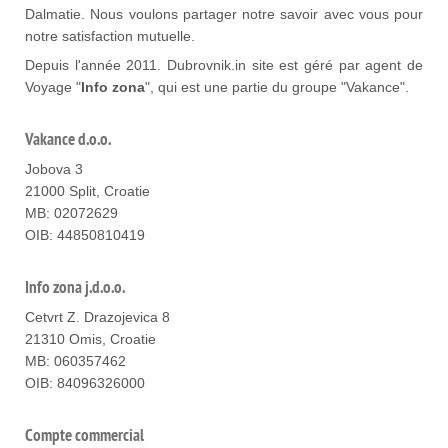
Dalmatie. Nous voulons partager notre savoir avec vous pour
notre satisfaction mutuelle.
Depuis l'année 2011. Dubrovnik.in site est géré par agent de
Voyage "
Info zona
", qui est une partie du groupe "Vakance".
Vakance d.o.o.
Jobova 3
21000 Split, Croatie
MB: 02072629
OIB: 44850810419
Info zona j.d.o.o.
Cetvrt Z. Drazojevica 8
21310 Omis, Croatie
MB: 060357462
OIB: 84096326000
Compte commercial